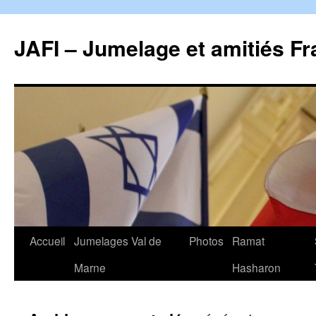
JAFI – Jumelage et amitiés Fr
Aller
Accueil
Jumelages Val de
Photos
Ramat
au
Marne
Hasharon
contenu