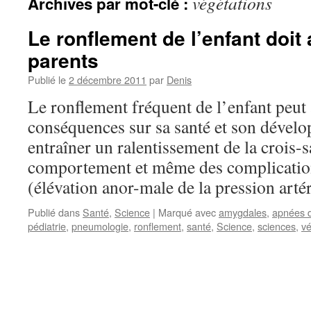
végétations
Archives par mot-clé :
Le ronflement de l’enfant doit 
parents
Publié le
2 décembre 2011
par
Denis
Le ronflement fréquent de l’enfant peut 
conséquences sur sa santé et son dévelo
entraîner un ralentissement de la crois-
comportement et même des complication
(élévation anor-male de la pression artér
Publié dans
Santé
,
Science
|
Marqué avec
amygdales
,
apnées 
pédiatrie
,
pneumologie
,
ronflement
,
santé
,
Science
,
sciences
,
vé