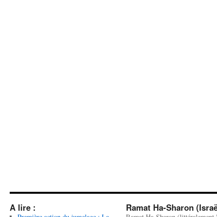
A lire :
Ramat Ha-Sharon (Israë
Première action du jumelage : La
Ramat Ha-Sharon (littéralement 