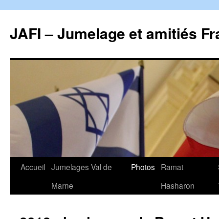
Aller
au
JAFI – Jumelage et amitiés Fr
contenu
Accueil
Jumelages Val de
Photos
Ramat
Marne
Hasharon