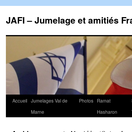
Aller
au
JAFI – Jumelage et amitiés Fr
contenu
Accueil
Jumelages Val de
Photos
Ramat
Marne
Hasharon