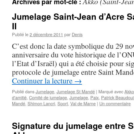
Akko (Saint-Jea
Archives par mot-clé :
Jumelage Saint-Jean d’Acre S
II
Publié le
2 décembre 2011
par
Denis
C’est donc la date symbolique du 29 
anniversaire du vote historique de l’O
l’Etat d’Israël) qui a été choisie pour si
protocole de jumelage entre Saint Mandé
Continuer la lecture
→
Publié dans
Jumelage
,
Jumelage St Mandé
|
Marqué avec
Akko
d'amitié
,
Comité de jumelage
,
Jumelage
,
Paix
,
Patrick Beaudou
Mandé
,
Shimon Lancri
,
Sport
,
Val de Marne
|
Un commentaire
Signature du jumelage entre S