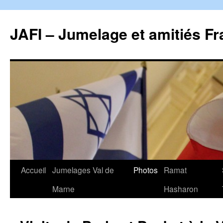
Aller
au
JAFI – Jumelage et amitiés Fr
contenu
Accueil
Jumelages Val de
Photos
Ramat
Marne
Hasharon