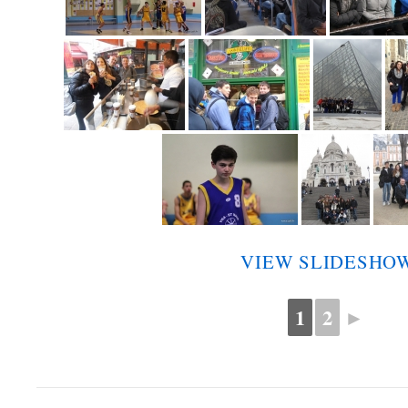
VIEW SLIDESHO
1
2
►