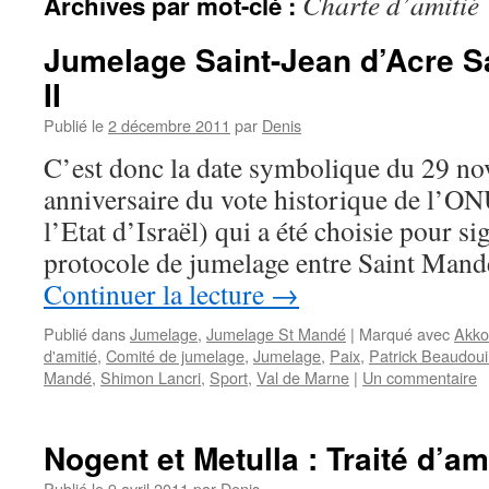
Charte d’amitié
Archives par mot-clé :
Jumelage Saint-Jean d’Acre S
II
Publié le
2 décembre 2011
par
Denis
C’est donc la date symbolique du 29 
anniversaire du vote historique de l’O
l’Etat d’Israël) qui a été choisie pour si
protocole de jumelage entre Saint Mandé
Continuer la lecture
→
Publié dans
Jumelage
,
Jumelage St Mandé
|
Marqué avec
Akko
d'amitié
,
Comité de jumelage
,
Jumelage
,
Paix
,
Patrick Beaudou
Mandé
,
Shimon Lancri
,
Sport
,
Val de Marne
|
Un commentaire
Nogent et Metulla : Traité d’am
Publié le
9 avril 2011
par
Denis