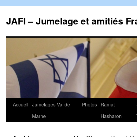
Aller
au
JAFI – Jumelage et amitiés Fr
contenu
Accueil
Jumelages Val de
Photos
Ramat
Marne
Hasharon