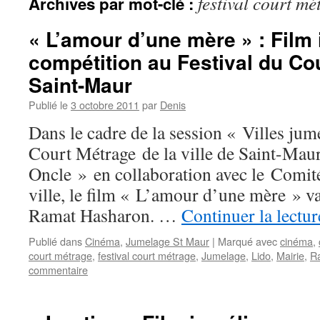
festival court mé
Archives par mot-clé :
« L’amour d’une mère » : Film 
compétition au Festival du Co
Saint-Maur
Publié le
3 octobre 2011
par
Denis
Dans le cadre de la session « Villes jum
Court Métrage de la ville de Saint-Mau
Oncle » en collaboration avec le Comit
ville, le film « L’amour d’une mère » va 
Ramat Hasharon. …
Continuer la lectu
Publié dans
Cinéma
,
Jumelage St Maur
|
Marqué avec
cinéma
,
court métrage
,
festival court métrage
,
Jumelage
,
Lido
,
Mairie
,
R
commentaire