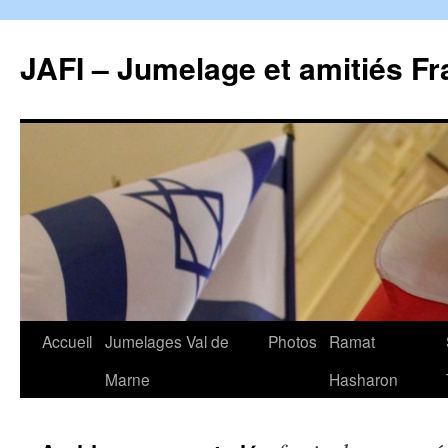
Aller
au
JAFI – Jumelage et amitiés Fr
contenu
Accueil
Jumelages Val de
Photos
Ramat
Marne
Hasharon