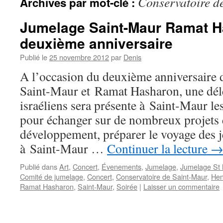
Conservatoire d
Archives par mot-clé :
Jumelage Saint-Maur Ramat H
deuxième anniversaire
Publié le
25 novembre 2012
par
Denis
A l’occasion du deuxième anniversaire 
Saint-Maur et Ramat Hasharon, une dél
israéliens sera présente à Saint-Maur l
pour échanger sur de nombreux projets 
développement, préparer le voyage des j
à Saint-Maur …
Continuer la lecture
Publié dans
Art
,
Concert
,
Évenements
,
Jumelage
,
Jumelage St
Comité de jumelage
,
Concert
,
Conservatoire de Saint-Maur
,
Hen
Ramat Hasharon
,
Saint-Maur
,
Soirée
|
Laisser un commentaire