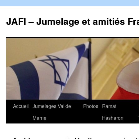
JAFI – Jumelage et amitiés Fr
Aller
Accueil
Jumelages Val de
Photos
Ramat
au
Marne
Hasharon
contenu