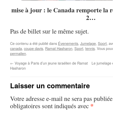
mise à jour : le Canada remporte la r
2…
Pas de billet sur le même sujet.
Ce contenu a été publié dans
Évenements
,
Jumelage
,
Sport
, a
canada
,
coupe davis
,
Ramat Hasharon
,
Sport
,
tennis
. Vous pouv
permalien
.
←
Voyage à Paris d’un jeune israélien de Ramat
Le jumelage 
Hasharon
Laisser un commentaire
Votre adresse e-mail ne sera pas publiée
*
obligatoires sont indiqués avec