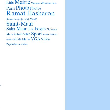
Mairie
Lido
Musique
Médecine
Paix
Photo
Paris
Photos
Ramat Hasharon
Remerciements
Saint-Mandé
Saint-Maur
Saint Maur des Fossés
Science
Sport
Soirée
Shira Avin
Stade Chéron
VGA
Vidéo
Val de Marne
tennis
Ziguinchor
à visiter
-
3