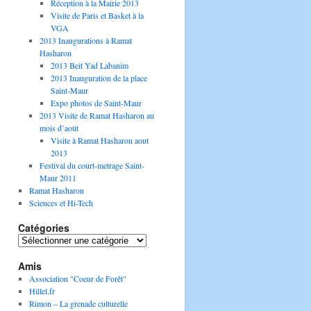
Réception à la Mairie 2013
Visite de Paris et Basket à la
VGA
2013 Inaugurations à Ramat
Hasharon
2013 Beit Yad Labanim
2013 Inauguration de la place
Saint-Maur
Expo photos de Saint-Maur
2013 Visite de Ramat Hasharon au
mois d’août
Visite à Ramat Hasharon aout
2013
Festival du court-metrage Saint-
Maur 2011
Ramat Hasharon
Sciences et Hi-Tech
Catégories
Catégories
Amis
Association "Coeur de Forêt"
Hillel.fr
Rimon – La grenade culturelle