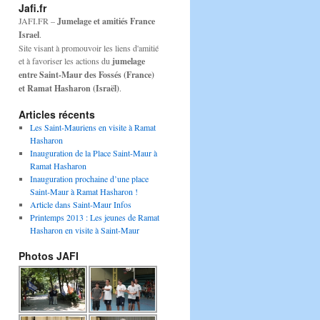
Jafi.fr
JAFI.FR –
Jumelage et amitiés France
Israel
.
Site visant à promouvoir les liens d'amitié
et à favoriser les actions du
jumelage
entre Saint-Maur des Fossés (France)
et Ramat Hasharon (Israël)
.
Articles récents
Les Saint-Mauriens en visite à Ramat
Hasharon
Inauguration de la Place Saint-Maur à
Ramat Hasharon
Inauguration prochaine d’une place
Saint-Maur à Ramat Hasharon !
Article dans Saint-Maur Infos
Printemps 2013 : Les jeunes de Ramat
Hasharon en visite à Saint-Maur
Photos JAFI