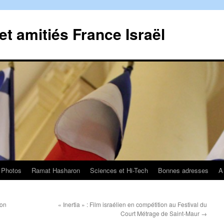
t amitiés France Israël
Photos
Ramat Hasharon
Sciences et Hi-Tech
Bonnes adresses
A
ron
« Inertia » : Film israélien en compétition au Festival du
Court Métrage de Saint-Maur
→