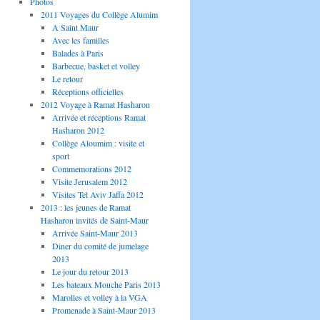
Photos
2011 Voyages du Collège Alumim
A Saint Maur
Avec les familles
Balades à Paris
Barbecue, basket et volley
Le retour
Réceptions officielles
2012 Voyage à Ramat Hasharon
Arrivée et réceptions Ramat
Hasharon 2012
Collège Aloumim : visite et
sport
Commemorations 2012
Visite Jerusalem 2012
Visites Tel Aviv Jaffa 2012
2013 : les jeunes de Ramat
Hasharon invités de Saint-Maur
Arrivée Saint-Maur 2013
Diner du comité de jumelage
2013
Le jour du retour 2013
Les bateaux Mouche Paris 2013
Marolles et volley à la VGA
Promenade à Saint-Maur 2013