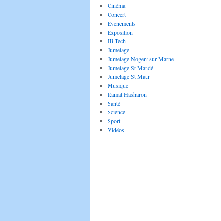
Cinéma
Concert
Évenements
Exposition
Hi Tech
Jumelage
Jumelage Nogent sur Marne
Jumelage St Mandé
Jumelage St Maur
Musique
Ramat Hasharon
Santé
Science
Sport
Vidéos