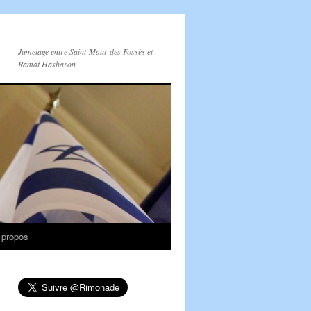
Jumelage entre Saint-Maur des Fossés et
Ramat Hasharon
 propos