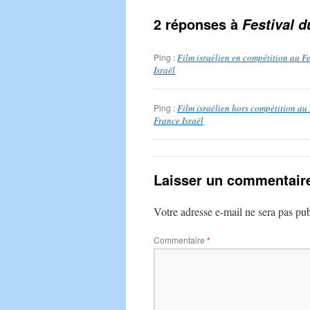
2 réponses à
Festival 
Ping :
Film israélien en compétition au F
Israël
Ping :
Film israélien hors compétition au
France Israël
Laisser un commentair
Votre adresse e-mail ne sera pas pub
Commentaire
*