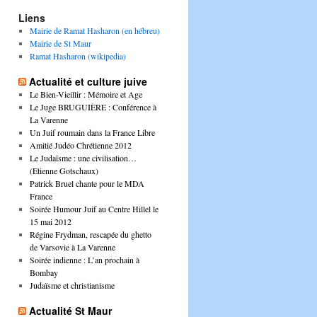
Liens
Mairie de Ramat Hasharon (en hébreu)
Mairie de St Maur
Ramat Hasharon (wikipedia)
Actualité et culture juive
Le Bien-Vieillir : Mémoire et Age
Le Juge BRUGUIÈRE : Conférence à
La Varenne
Un Juif roumain dans la France Libre
Amitié Judéo Chrétienne 2012
Le Judaïsme : une civilisation…
(Etienne Gotschaux)
Patrick Bruel chante pour le MDA
France
Soirée Humour Juif au Centre Hillel le
15 mai 2012
Régine Frydman, rescapée du ghetto
de Varsovie à La Varenne
Soirée indienne : L’an prochain à
Bombay
Judaïsme et christianisme
Actualité St Maur