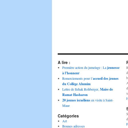
A lire :
Première action du jumelage : La
jeunesse
R
d
à l’honneur
b
Remerciements pour l’
accueil des jeunes
A
du Collège Alumim
d
Lettre de Itzhak Rohberger,
Maire de
x
Ramat Hasharon
H
20 jeunes israéliens
en visite à Saint-
Maur
S
Catégories
d
Art
F
Bonnes adresses