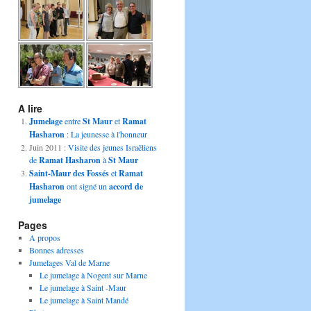
A lire
Jumelage
entre
St Maur
et
Ramat
Hasharon
: La jeunesse à l'honneur
Juin 2011 :
Visite des jeunes Israëliens
de
Ramat Hasharon
à
St Maur
Saint-Maur des Fossés
et
Ramat
Hasharon
ont signé un
accord de
jumelage
Pages
A propos
Bonnes adresses
Jumelages Val de Marne
Le jumelage à Nogent sur Marne
Le jumelage à Saint -Maur
Le jumelage à Saint Mandé