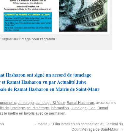
Cliquer sur l'image pour l'agrandir
at Hasharon ont signé un accord de jumelage
 et Ramat Hasharon vu par Actualité Juive
pale de Ramat Hasharon en Mairie de Saint­‐Maur
enements
,
Jumelage
,
Jumelage St Maur
,
Ramat Hasharon
, avec comme
té de jumelage
,
court métrage
,
Information
,
Jumelage
,
Lido
,
Ramat
ez le mettre en favoris avec
ce permalien
.
ron
« Inertia » : Film israélien en compétition au Festival du
Court Métrage de Saint-Maur
→