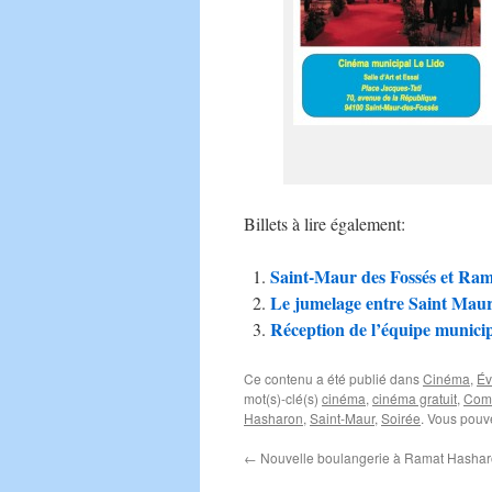
Billets à lire également:
Saint-Maur des Fossés et Ram
Le jumelage entre Saint Maur
Réception de l’équipe munici
Ce contenu a été publié dans
Cinéma
,
Év
mot(s)-clé(s)
cinéma
,
cinéma gratuit
,
Comi
Hasharon
,
Saint-Maur
,
Soirée
. Vous pouv
←
Nouvelle boulangerie à Ramat Hasha