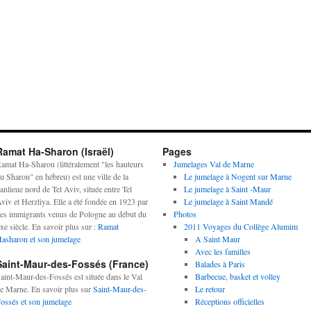
Ramat Ha-Sharon (Israël)
Pages
amat Ha-Sharon (littéralement "les hauteurs
Jumelages Val de Marne
u Sharon" en hébreu) est une ville de la
Le jumelage à Nogent sur Marne
anlieue nord de Tel Aviv, située entre Tel
Le jumelage à Saint -Maur
viv et Herzliya. Elle a été fondée en 1923 par
Le jumelage à Saint Mandé
es immigrants venus de Pologne au début du
Photos
xe siècle. En savoir plus sur :
Ramat
2011 Voyages du Collège Alumim
asharon et son jumelage
A Saint Maur
Avec les familles
Saint-Maur-des-Fossés (France)
Balades à Paris
aint-Maur-des-Fossés est située dans le Val
Barbecue, basket et volley
e Marne. En savoir plus sur
Saint-Maur-des-
Le retour
ossés et son jumelage
Réceptions officielles