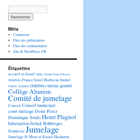
Méta
Connexion
Flux des publications
Flux des commentaires
Site de WordPress-FR
Étiquettes
accueil en Israel
Akko (Saint-Jean d'Acre)
Amitiés France Israel
Barbecue
basket
cinéma
cinéma gratuit
Charte d'amitié
Collège Alumim
Comité de jumelage
Conseil municipal
Concert
court métrage
Denis Perez
Henri Plagnol
Dominique Soulis
Information
Itzhak Rohberger
Jumelage
Jeunesse
Jumelage St Maur et Ramat Hasharon